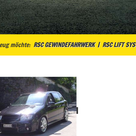
eug möchte:
RSC GEWINDEFAHRWERK
RSC LIFT SY