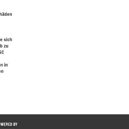
chäden
e sich
b zu
SC
n in
en
OWERED BY