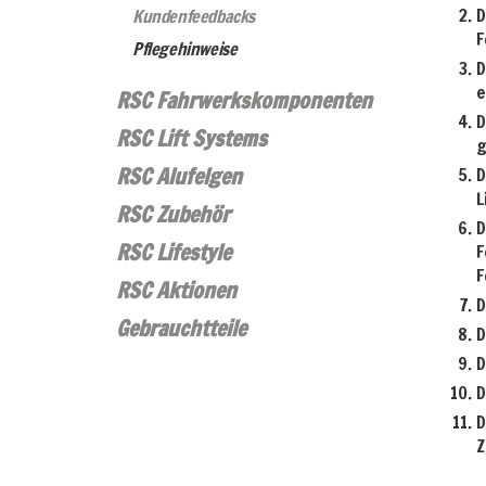
D
Kundenfeedbacks
F
Pflegehinweise
D
e
RSC Fahrwerkskomponenten
D
RSC Lift Systems
g
RSC Alufelgen
D
L
RSC Zubehör
D
RSC Lifestyle
F
F
RSC Aktionen
D
Gebrauchtteile
D
D
D
D
Z