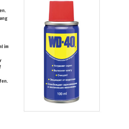
en.
fang
l im
r
f
fen.