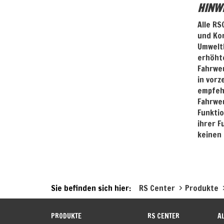
HINWE
Alle RS
und Kor
Umweltb
erhöhte
Fahrwer
in vorz
empfehl
Fahrwer
Funktio
ihrer F
keinen 
Sie befinden sich hier:
RS Center
Produkte
PRODUKTE
RS CENTER
A