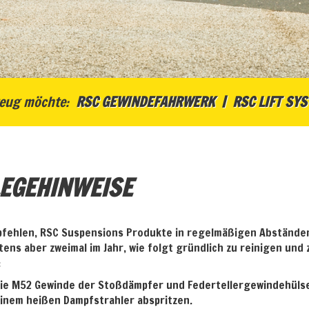
eug möchte:
RSC GEWINDEFAHRWERK
RSC LIFT SY
EGEHINWEISE
pfehlen, RSC Suspensions Produkte in regelmäßigen Abstände
ens aber zweimal im Jahr, wie folgt gründlich zu reinigen und 
:
ie M52 Gewinde der Stoßdämpfer und Federtellergewindehüls
inem heißen Dampfstrahler abspritzen.