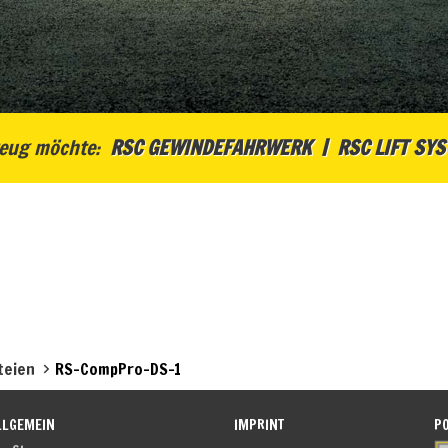
eug möchte:
RSC GEWINDEFAHRWERK
RSC LIFT SY
teien
RS-CompPro-DS-1
LLGEMEIN
IMPRINT
P