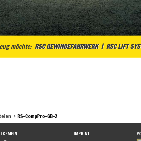
eug möchte:
RSC GEWINDEFAHRWERK
RSC LIFT SY
teien
RS-CompPro-GB-2
LLGEMEIN
IMPRINT
P