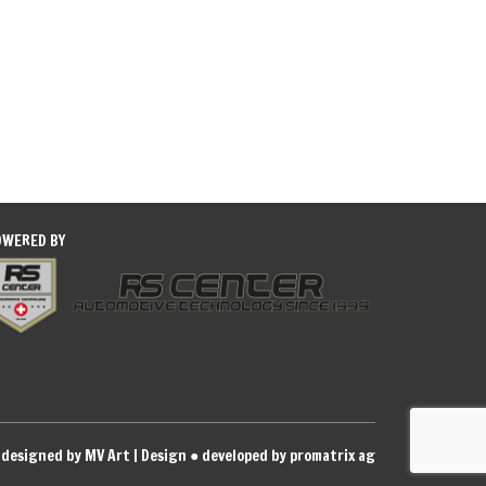
OWERED BY
designed by MV Art | Design
●
developed by promatrix ag