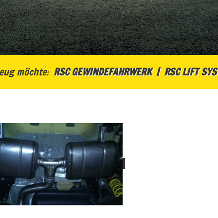
eug möchte:
RSC GEWINDEFAHRWERK
RSC LIFT SY