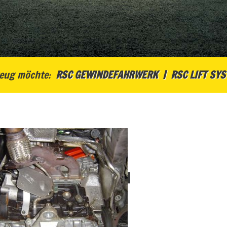
eug möchte:
RSC GEWINDEFAHRWERK
RSC LIFT SY